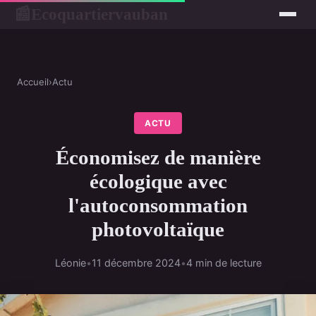
Ecoquartiervauban
📰
Accueil
›
Actu
ACTU
Économisez de manière
écologique avec
l'autoconsommation
photovoltaïque
Léonie
•
11 décembre 2024
•
4 min de lecture